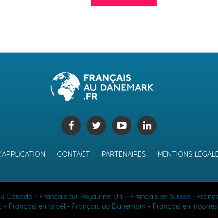
L’APPLICATION
CONTACT
PARTENAIRES
MENTIONS LÉGAL
au Canada
-
Français au Royaume-Uni
-
Français en Suisse
-
Franç
c
-
Français en Israël
-
Français au Danemark
-
Français en Indonés