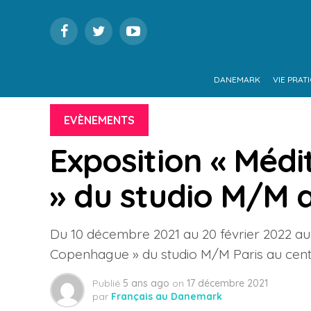
DANEMARK
VIE PRAT
EVÈNEMENTS
Exposition « Méd
» du studio M/M 
Du 10 décembre 2021 au 20 février 2022 aura
Copenhague » du studio M/M Paris au centr
Publié
5 ans ago
on
17 décembre 2021
par
Français au Danemark