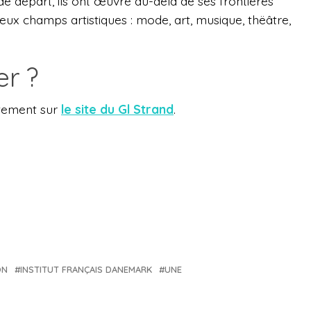
 départ, ils ont œuvré au-delà de ses frontières
eux champs artistiques : mode, art, musique, thëâtre,
r ?
ctement sur
le site du Gl Strand
.
ON
INSTITUT FRANÇAIS DANEMARK
UNE