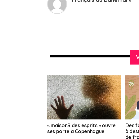
V
« maisonS des esprits » ouvre
Des f
ses porte à Copenhague
à des
de fr