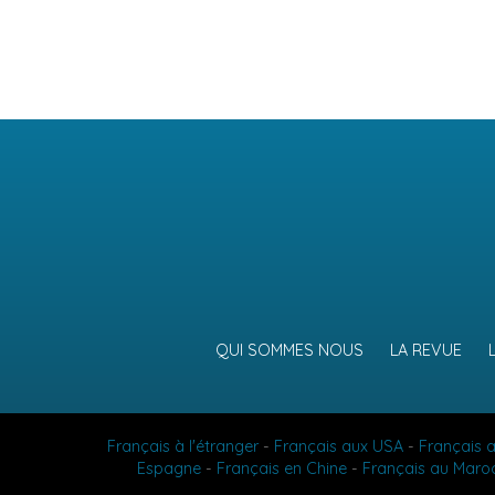
QUI SOMMES NOUS
LA REVUE
Français à l'étranger
-
Français aux USA
-
Français 
Espagne
-
Français en Chine
-
Français au Maro