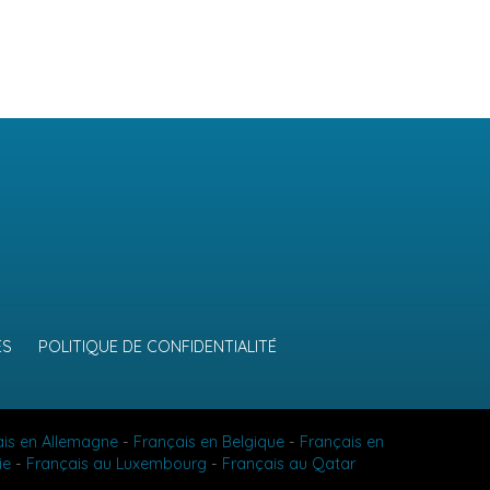
ES
POLITIQUE DE CONFIDENTIALITÉ
ais en Allemagne
-
Français en Belgique
-
Français en
ie
-
Français au Luxembourg
-
Français au Qatar