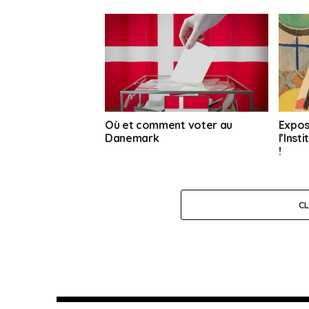
Où et comment voter au
Expos
Danemark
l’Ins
!
C