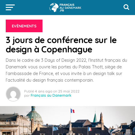
EVÈNEMENTS
3 jours de conférence sur le
design à Copenhague
Dans le cadre de 3 Days of Design 2022, l’Institut français du
Danemark vous ouvre les portes du Palais Thott, siège de
l’ambassade de France, et vous invite à un design talk sur
l’actualité du design français contemporain.
Publié
4 ans ago
on
25 mai 2022
par
Français au Danemark