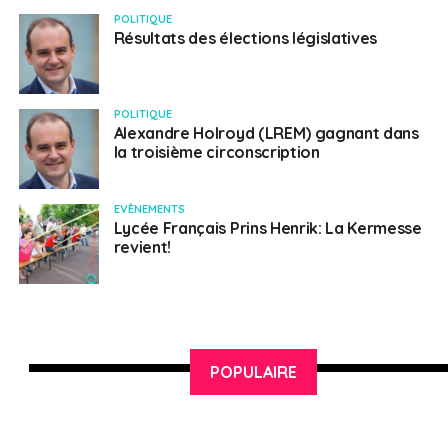
POLITIQUE
Résultats des élections législatives
L’évènement sera entièrement gratuit
Adresse :
POLITIQUE
Den Franske AmbassadeKongens Nytorv 4, 1050
Alexandre Holroyd (LREM) gagnant dans
la troisième circonscription
København
Date :
EVÈNEMENTS
Lycée Français Prins Henrik: La Kermesse
16 jun 2022 kl. 17:00 – 19:00
revient!
SUJETS ASSOCIÉS:
ARCHITECTURE
CONFERENCE
POPULAIRE
COPENHAGUE
DESIGN
GRATUITÉ
UNE
Français au Danemark