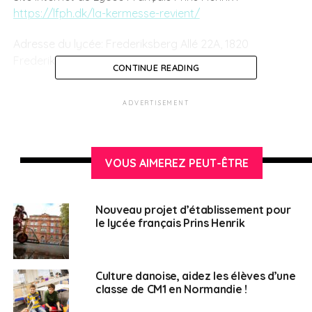
https://lfph.dk/la-kermesse-revient/
Adresse du lycée:
Frederiksberg Allé 22A, 1820
Frederiksberg, Danemark
CONTINUE READING
ADVERTISEMENT
SUJETS ASSOCIÉS:
ASSOCIATION
ÉDUCATION
ÉTIQUETTE
KERMESSE
LYCÉE FRANÇAIS PRINS HENRIK
MATERNELLE
PRIMAIRE
RENCONTRE
UNE
VOUS AIMEREZ PEUT-ÊTRE
Français au Danemark
Nouveau projet d’établissement pour
le lycée français Prins Henrik
Culture danoise, aidez les élèves d’une
classe de CM1 en Normandie !