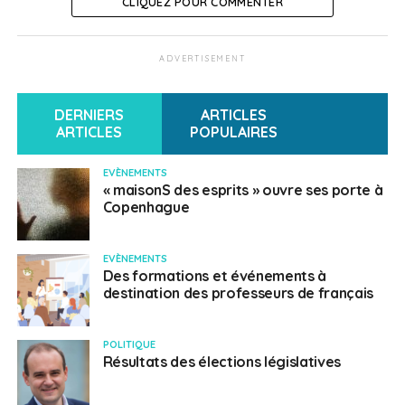
CLIQUEZ POUR COMMENTER
diaporama sur son nouveau projet d’établissement
.
Vous pouvez également consulter le
diaporama sur le
ADVERTISEMENT
nouveau projet d’évaluation des élèves
.
DERNIERS
ARTICLES
ARTICLES
POPULAIRES
SUJETS ASSOCIÉS:
LYCÉE FRANÇAIS PRINS HENRIK
PROJET ÉTABLISSEMENT
UNE
EVÈNEMENTS
« maisonS des esprits » ouvre ses porte à
Français au Danemark
Copenhague
EVÈNEMENTS
Des formations et événements à
destination des professeurs de français
POLITIQUE
Résultats des élections législatives