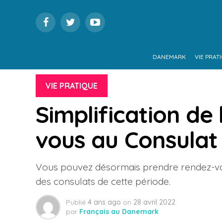
DANEMARK
VIE PRAT
VIE PRATIQUE
Simplification de 
vous au Consulat
Vous pouvez désormais prendre rendez-vous
des consulats de cette période.
Publié
4 ans ago
on
28 avril 2022
par
Français au Danemark