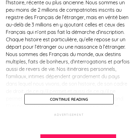
l’histoire, récente ou plus ancienne. Nous sommes un
peu moins de 2 millions de compatriotes inscrits au
registre des Français de l’étranger, mais en vérité bien
au-delà de 3 millions en y ajoutant celles et ceux des
Français qui n’ont pas fait la démarche d’inscription.
Chaque histoire est particulière, qu’elle repose sur un
départ pour l’étranger ou une naissance à l’étranger.
Nous sommes des Français du monde, aux destins
multiples, faits de bonheurs, d’interrogations et parfois
aussi de revers de vie. Nos itinéraires personnels,
familiaux, intimes dépendent grandement du pays
dans lequel nous vivons, de son histoire, de son cadre
de droit, de ce qu’il permet et aussi de ce qu’il ne
permet pas. Le monde n’est pas la France en grand.
CONTINUE READING
D’un pays à l’autre, d’un pays à la France, il y a de
grandes différences dont il importe de prendre toute la
ADVERTISEMENT
mesure pour se protéger, pour protéger ceux que l’on
aime, pour préparer l’avenir.