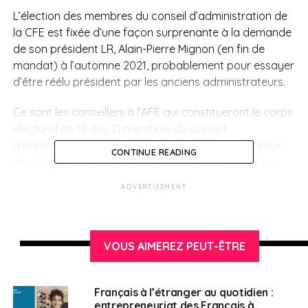
L’élection des membres du conseil d’administration de
la CFE est fixée d’une façon surprenante à la demande
de son président LR, Alain-Pierre Mignon (en fin de
mandat) à l’automne 2021, probablement pour essayer
d’être réélu président par les anciens administrateurs.
Ce sont les conseillers à l’AFE qui constitueront le corps
électoral de 18 des 21 membres du conseil
d’administration de la CFE. La majorité des nouveaux
CONTINUE READING
élus EELV et LREM n’apprécieraient certainement pas
cette élection anticipée.
ADVERTISEMENT
En effet, dans le cadre de la loi de sortie de crise
sanitaire, les élections des conseillers à l’AFE de trois
circonscriptions ont été reportées. Ces élections
VOUS AIMEREZ PEUT-ÊTRE
devraient être reprogrammées entre le mois d’octobre
et de décembre 2021, soit après la réunion d’automne
2021 qui regroupera alors les anciens membres de
Français à l’étranger au quotidien :
entrepreneuriat des Français à
l’AFE.