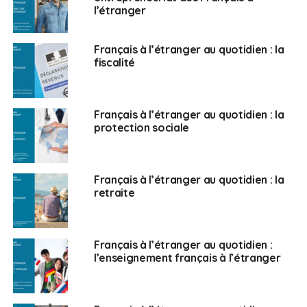
l’étranger
Ainsi, si aucune nouvelle mesure réglementaire n’est
prise par le gouvernement, ce serait les anciens
Français à l’étranger au quotidien : la
membres de l’AFE qui éliront les membres du conseil
fiscalité
d’administration de la CFE, ce qui, pour Jean-Yves
Leconte, est inconcevable. Ce dernier alerte donc
Olivier Véran, ministre de tutelle de la CFE, sur la
Français à l’étranger au quotidien : la
protection sociale
nécessité de proroger cette élection d’une année,
comme ce fut d’ailleurs déjà le cas en 2014. «
Il est
impératif que les futurs conseillers à l’AFE disposent du
temps nécessaire à une bonne connaissance du
Français à l’étranger au quotidien : la
retraite
fonctionnement de la CFE et de ses enjeux, et ce
d’autant que la CFE est engagée dans une profonde
transformation depuis sa réforme en 2014
» explique le
sénateur dans sa lettre. Une mesure réglementaire
Français à l’étranger au quotidien :
l’enseignement français à l’étranger
destinée à proroger les mandats des actuels membres
du conseil d’administration de la CFE d’un an
permettrait ainsi à l’Assemblée des Français de