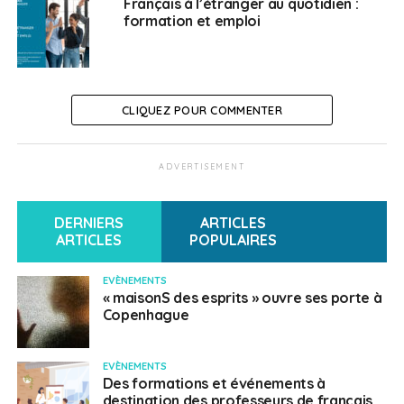
l’étranger d’être totalement renouvelée mais
Français à l’étranger au quotidien :
formation et emploi
permettrait également aux actuels administrateurs de
voter deux documents annuels importants : ses
comptes et son budget.
Affaire étrange à suivre.
CLIQUEZ POUR COMMENTER
ADVERTISEMENT
SUJETS ASSOCIÉS:
AFE
CFE
UNE
Français au Danemark
DERNIERS
ARTICLES
ARTICLES
POPULAIRES
EVÈNEMENTS
« maisonS des esprits » ouvre ses porte à
Copenhague
EVÈNEMENTS
Des formations et événements à
destination des professeurs de français