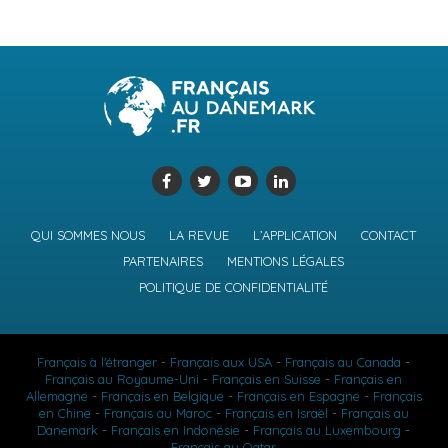
QUI SOMMES NOUS
LA REVUE
L’APPLICATION
CONTACT
PARTENAIRES
MENTIONS LÉGALES
POLITIQUE DE CONFIDENTIALITÉ
Français à l'étranger
-
Français aux USA
-
Français au Canada
-
Français au Royaume-Uni
-
Français en Suisse
-
Français en
Allemagne
-
Français en Belgique
-
Français en Espagne
-
Français
en Chine
-
Français au Maroc
-
Français en Israël
-
Français au
Danemark
-
Français en Indonésie
-
Français au Luxembourg
-
Français au Qatar