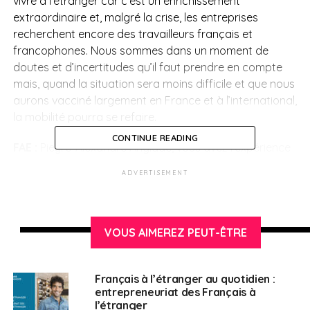
vivre à l’étranger car c’est un enrichissement
extraordinaire et, malgré la crise, les entreprises
recherchent encore des travailleurs français et
francophones. Nous sommes dans un moment de
doutes et d’incertitudes qu’il faut prendre en compte
mais, quand la situation sera moins difficile et que nous
aurons vacciné largement en France et à l’international,
la mobilité pourra se refaire.
CONTINUE READING
FAE :
Pieyre-Alexandre Anglade, vous avez l’expérience
de la mobilité internationale. Que diriez-vous que cela
ADVERTISEMENT
apporte à une carrière, à une vie ?
P.-A. A. :
Énormément de choses. Je considère que si je
n’avais pas été expatrié à un moment donné dans ma
VOUS AIMEREZ PEUT-ÊTRE
vie, je n’aurais pas occupé les fonctions de
parlementaire qui sont les miennes aujourd’hui. Cela
m’a offert une ouverture sur le monde absolument
Français à l’étranger au quotidien :
entrepreneuriat des Français à
extraordinaire ainsi qu’un enrichissement culturel, social
l’étranger