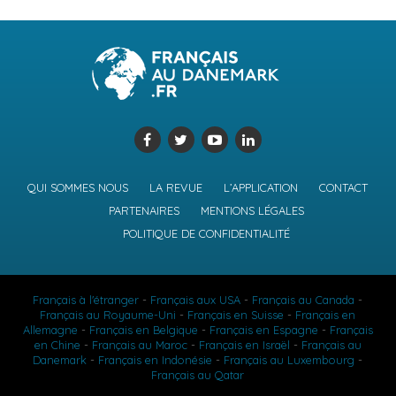
programmes d’accompagnement spécifiquement mis
en place pour aider les conjoints d’expatriés vous
seront d’un grand secours. Mais attention, la
concurrence entre expatriés de toutes provenances
est rude !
Consulter notre fiche pays Danemark pour en savoir
plus
QUI SOMMES NOUS
LA REVUE
L’APPLICATION
CONTACT
PARTENAIRES
MENTIONS LÉGALES
SUJETS ASSOCIÉS:
FEATURED
POLITIQUE DE CONFIDENTIALITÉ
Français au Danemark
Français à l'étranger
-
Français aux USA
-
Français au Canada
-
Français au Royaume-Uni
-
Français en Suisse
-
Français en
Allemagne
-
Français en Belgique
-
Français en Espagne
-
Français
en Chine
-
Français au Maroc
-
Français en Israël
-
Français au
Danemark
-
Français en Indonésie
-
Français au Luxembourg
-
Français au Qatar