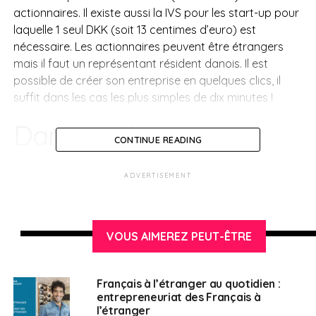
actionnaires. Il existe aussi la IVS pour les start-up pour
laquelle 1 seul DKK (soit 13 centimes d’euro) est
nécessaire. Les actionnaires peuvent être étrangers
mais il faut un représentant résident danois. Il est
possible de créer son entreprise en quelques clics, il
suffit dans les cas les plus simples de dix minutes !
Dans quels secteurs
CONTINUE READING
investir
ADVERTISEMENT
Les secteurs porteurs sont dans la vente, l’exploitation
pétrolière, le transport maritime, les technologies de
l’information et de la communication, l’industrie
VOUS AIMEREZ PEUT-ÊTRE
pharmaceutique,les énergies renouvelables, la
recherche et développement. Quant aux secteurs à
fort potentiel, on les trouve dans la construction
Français à l’étranger au quotidien :
entrepreneuriat des Français à
écologique et les technologies environnementales, les
l’étranger