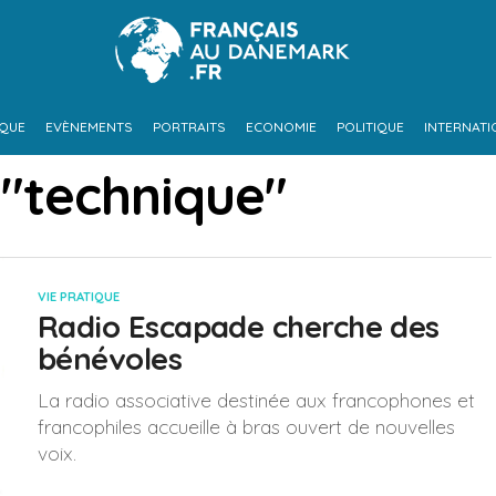
IQUE
EVÈNEMENTS
PORTRAITS
ECONOMIE
POLITIQUE
INTERNATI
 "technique"
VIE PRATIQUE
Radio Escapade cherche des
bénévoles
La radio associative destinée aux francophones et
francophiles accueille à bras ouvert de nouvelles
voix.