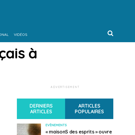
ONAL
VIDÉOS
çais à
ADVERTISEMENT
DERNIERS
ARTICLES
ARTICLES
POPULAIRES
EVÈNEMENTS
« maisonS des esprits » ouvre