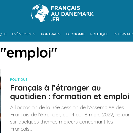
IQUE
EVÈNEMENTS
PORTRAITS
ECONOMIE
POLITIQUE
INTERNATI
 "emploi"
POLITIQUE
Français à l’étranger au
quotidien : formation et emploi
À l’occasion de la 36e session de l’Assemblée des
Français de l'étranger, du 14 au 18 mars 2022, retour
sur quelques thèmes majeurs concernant les
Français...