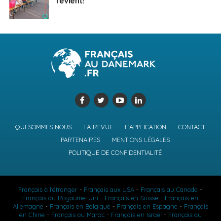
revient!
QUI SOMMES NOUS
LA REVUE
L’APPLICATION
CONTACT
PARTENAIRES
MENTIONS LÉGALES
POLITIQUE DE CONFIDENTIALITÉ
Français à l'étranger
-
Français aux USA
-
Français au Canada
-
Français au Royaume-Uni
-
Français en Suisse
-
Français en
Allemagne
-
Français en Belgique
-
Français en Espagne
-
Français
en Chine
-
Français au Maroc
-
Français en Israël
-
Français au